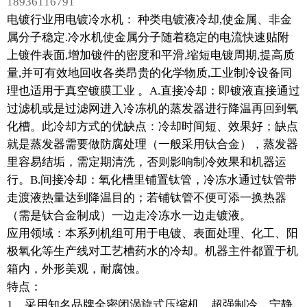
18936116791
电镀行业用电镀冷水机： 种类电镀液冷却,使金属、非金
属分子稳定.冷水机使金属分子随着稳定的电流快速贴附
上镀件表面,增加镀件的密度和平滑,缩短电镀周期,提高质
量,并可有效地回收各类昂贵的化学物质,工业制冷设备同
理也适用于真空镀膜工业 。A.直接冷却：即镀液直接通过
过滤机或是过滤网进入冷冻机的蒸发器进行降温再回到氧
化槽。此冷却方式的优缺点：冷却时间短、效果好；缺点
就是蒸发器需要做防腐处理（一般采用钛合金），蒸发器
里容易结垢，需定期清洗，否则影响制冷效果和机器运
行。B.间接冷却：氧化槽里铺置钛管，冷冻水通过钛管带
走渡液热量达到降温目的；若铺钛管不便可添一换热器
（需是钛合金制成）一边走冷冻水一边走镀液。
应用领域：本系列机组可用于电镀、表面处理、化工、阳
极氧化等生产线对工艺槽药水的冷却。机器主件都置于机
箱内，外形美观，耐腐蚀。
特点：
1、采用知名品牌全密闭涡旋式压缩机，超强制冷，宁静